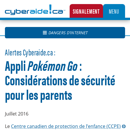
Cyberaide.ca
SIGNALEMENT
MENU
LA CENTRALE CANADIENNE DE SIGNALEMENT DES CAS D’EXPLOITATION SEXUELLE D’
DANGERS D’INTERNET
Alertes Cyberaide.ca :
Appli
Pokémon Go
:
Considérations de sécurité
pour les parents
Juillet 2016
Le
Centre canadien de protection de l’enfance (CCPE)