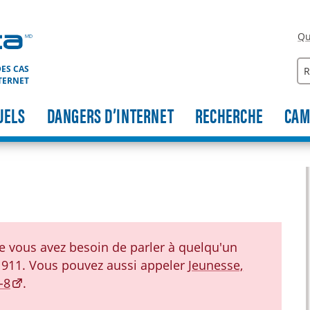
Qu
Re
ES CAS
TERNET
UELS
DANGERS D’INTERNET
RECHERCHE
CAM
ue vous avez besoin de parler à quelqu'un
911. Vous pouvez aussi appeler
Jeunesse,
-8
.