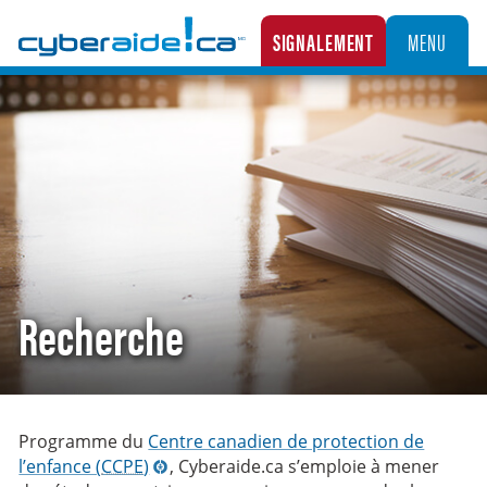
Cyberaide.ca
SIGNALEMENT
MENU
LA CENTRALE CANADIENNE DE SIGNALEMENT DES CAS D’EXPLOITATION SEXUELLE D’
Recherche
Programme du
Centre canadien de protection de
l’enfance (
CCPE
)
, Cyberaide.ca s’emploie à mener