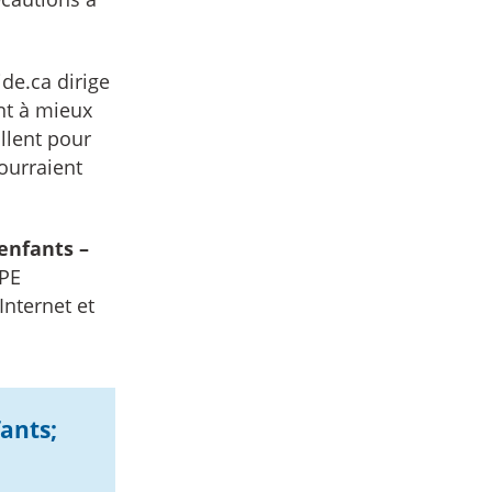
de.ca dirige
nt à mieux
illent pour
ourraient
’enfants –
CPE
Internet et
fants;