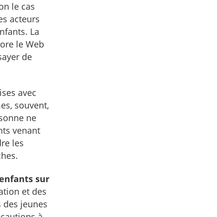
on le cas
res acteurs
nfants. La
lore le Web
sayer de
ises avec
es, souvent,
ersonne ne
nts venant
re les
ches.
 enfants sur
ation et des
s des jeunes
écautions à