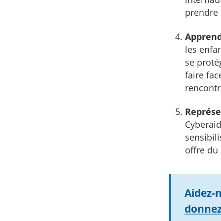
prendre 
Apprend
les enfa
se protég
faire fa
rencontre
Représen
Cyberaid
sensibili
offre du
Aidez-n
donnez