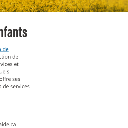
enfants
n de
ction de
vices et
xuels
offre ses
s de services
ide.ca