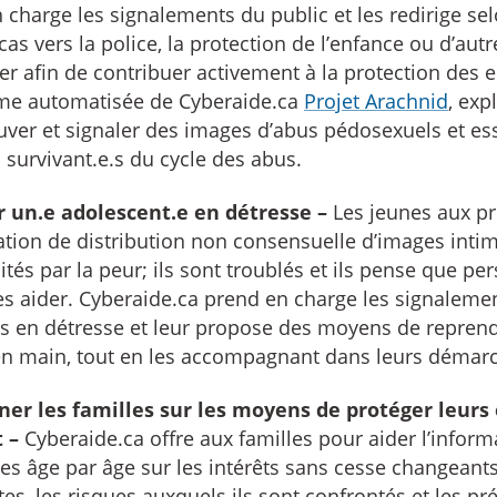
 charge les signalements du public et les redirige sel
cas vers la police, la protection de l’enfance ou d’aut
er afin de contribuer activement à la protection des e
rme automatisée de Cyberaide.ca
Projet Arachnid
, exp
uver et signaler des images d’abus pédosexuels et es
s survivant.e.s du cycle des abus.
r un.e adolescent.e en détresse –
Les jeunes aux pr
ation de distribution non consensuelle d’images intim
ités par la peur; ils sont troublés et ils pense que p
es aider. Cyberaide.ca prend en charge les signaleme
s en détresse et leur propose des moyens de reprend
n main, tout en les accompagnant dans leurs démar
ner les familles sur les moyens de protéger leurs
 –
Cyberaide.ca offre aux familles pour aider l’inform
es âge par âge sur les intérêts sans cesse changeant
tes, les risques auxquels ils sont confrontés et les pr