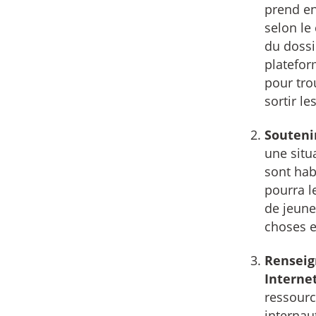
prend en
selon le 
du dossi
platefo
pour tro
sortir le
Souteni
une situ
sont hab
pourra l
de jeune
choses e
Renseig
Internet
ressourc
internau