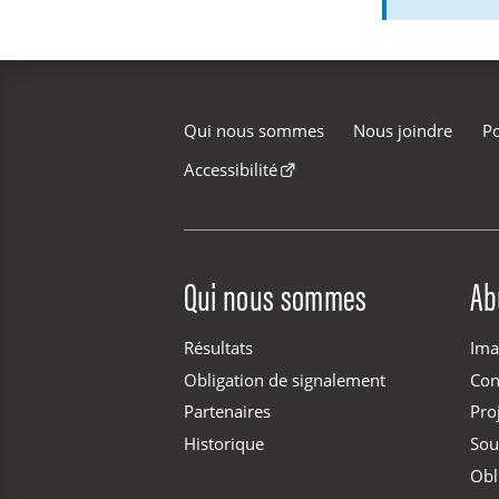
Qui nous sommes
Nous joindre
Po
Accessibilité
Site Menu
Qui nous sommes
Ab
Résultats
Ima
Obligation de signalement
Con
Partenaires
Pro
Historique
Sou
Obl