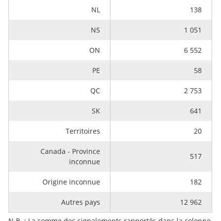
NL
138
NS
1 051
ON
6 552
PE
58
QC
2 753
SK
641
Territoires
20
Canada - Province
517
inconnue
Origine inconnue
182
Autres pays
12 962
N.B. : La somme des signalements rapportés dans la colonne