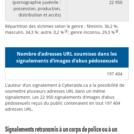
(pornographie juvénile :
22 950
possession, production,
distribution et accès)
Répartition des victimes selon le genre : féminin, 36,2 %;
Voir la note en bas de page :
Voir la note e
1
2
masculin, 34,3 %; autre, 0,2 %
; genre inconnu, 29,3 %
.
Nombre d’adresses URL soumises dans les
signalements d’images d’abus pédosexuels
197 404
L’auteur d’un signalement à Cyberaide.ca a la possibilité de
soumettre plusieurs adresses URL dans un même
signalement. Les 22 950 signalements d’images d’abus
pédosexuels reçus du public contenaient en tout 197 404
adresses URL.
Signalements retransmis à un corps de police ou à un